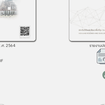
รายงานป
.ศ. 2564
DF