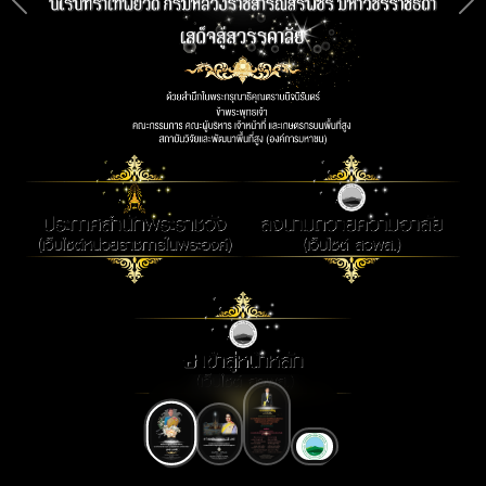
ก่อนหน้า
ถั