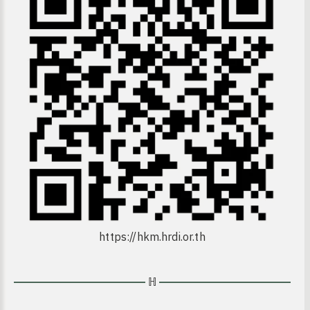
https://hkm.hrdi.or.th