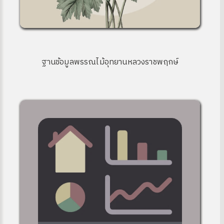
ฐานข้อมูลพรรณไม้อุทยานหลวงราชพฤกษ์