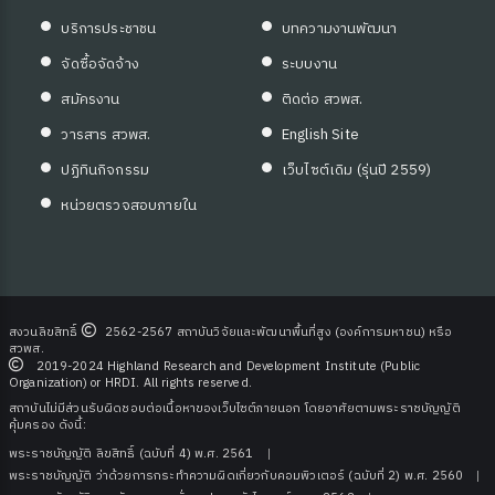
บริการประชาชน
บทความงานพัฒนา
จัดซื้อจัดจ้าง
ระบบงาน
สมัครงาน
ติดต่อ สวพส.
วารสาร สวพส.
English Site
ปฏิทินกิจกรรม
เว็บไซต์เดิม (รุ่นปี 2559)
หน่วยตรวจสอบภายใน
สงวนลิขสิทธิ์
2562-2567 สถาบันวิจัยและพัฒนาพื้นที่สูง (องค์การมหาชน) หรือ
สวพส.
2019-2024 Highland Research and Development Institute (Public
Organization) or HRDI. All rights reserved.
สถาบันไม่มีส่วนรับผิดชอบต่อเนื้อหาของเว็บไซต์ภายนอก โดยอาศัยตามพระราชบัญญัติ
คุ้มครอง ดังนี้:
พระราชบัญญัติ ลิขสิทธิ์ (ฉบับที่ 4) พ.ศ. 2561
พระราชบัญญัติ ว่าด้วยการกระทําความผิดเกี่ยวกับคอมพิวเตอร์ (ฉบับที่ 2) พ.ศ. 2560