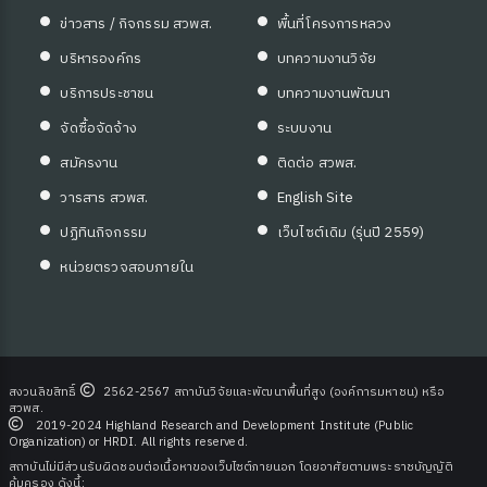
ข่าวสาร / กิจกรรม สวพส.
พื้นที่โครงการหลวง
บริหารองค์กร
บทความงานวิจัย
บริการประชาชน
บทความงานพัฒนา
จัดซื้อจัดจ้าง
ระบบงาน
สมัครงาน
ติดต่อ สวพส.
วารสาร สวพส.
English Site
ปฏิทินกิจกรรม
เว็บไซต์เดิม (รุ่นปี 2559)
หน่วยตรวจสอบภายใน
สงวนลิขสิทธิ์
2562-2567 สถาบันวิจัยและพัฒนาพื้นที่สูง (องค์การมหาชน) หรือ
สวพส.
2019-2024 Highland Research and Development Institute (Public
Organization) or HRDI. All rights reserved.
สถาบันไม่มีส่วนรับผิดชอบต่อเนื้อหาของเว็บไซต์ภายนอก โดยอาศัยตามพระราชบัญญัติ
คุ้มครอง ดังนี้: