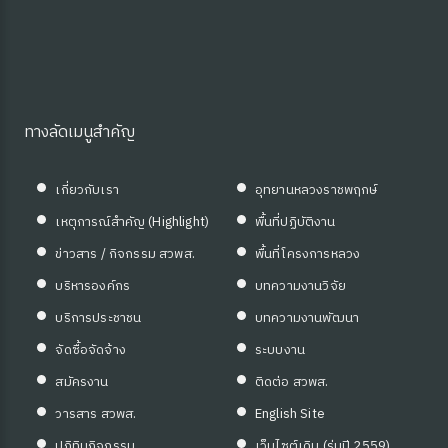
ทางลัดเมนูสำคัญ
เกี่ยวกับเรา
อุทยานหลวงราชพฤกษ์
เหตุการณ์สำคัญ (Highlight)
พื้นที่ปฏิบัติงาน
ข่าวสาร / กิจกรรม สวพส.
พื้นที่โครงการหลวง
บริหารองค์กร
บทความงานวิจัย
บริการประชาชน
บทความงานพัฒนา
จัดซื้อจัดจ้าง
ระบบงาน
สมัครงาน
ติดต่อ สวพส.
วารสาร สวพส.
English Site
ปฏิทินกิจกรรม
เว็บไซต์เดิม (รุ่นปี 2559)