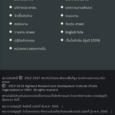
บริการประชาชน
บทความงานพัฒนา
จัดซื้อจัดจ้าง
ระบบงาน
สมัครงาน
ติดต่อ สวพส.
วารสาร สวพส.
English Site
ปฏิทินกิจกรรม
เว็บไซต์เดิม (รุ่นปี 2559)
หน่วยตรวจสอบภายใน
สงวนลิขสิทธิ์
2562-2567 สถาบันวิจัยและพัฒนาพื้นที่สูง (องค์การมหาชน) หรือ
สวพส.
2019-2024 Highland Research and Development Institute (Public
Organization) or HRDI. All rights reserved.
สถาบันไม่มีส่วนรับผิดชอบต่อเนื้อหาของเว็บไซต์ภายนอก โดยอาศัยตามพระราชบัญญัติ
คุ้มครอง ดังนี้:
พระราชบัญญัติ ลิขสิทธิ์ (ฉบับที่ 4) พ.ศ. 2561
พระราชบัญญัติ ว่าด้วยการกระทําความผิดเกี่ยวกับคอมพิวเตอร์ (ฉบับที่ 2) พ.ศ. 2560