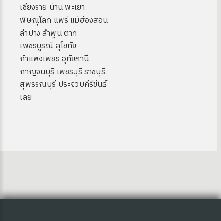
เชียงราย น่าน พะเยา
พิษณุโลก แพร่ แม่ฮ่องสอน
ลำปาง ลำพูน ตาก
เพชรบูรณ์ สุโขทัย
กำแพงเพชร อุทัยธานี
กาญจนบุรี เพชรบุรี ราชบุรี
สุพรรณบุรี ประจวบคีรีขันธ์
เลย
 OA