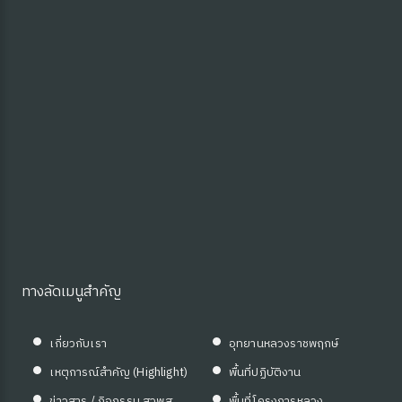
ุ่มบ้าน)
ทางลัดเมนูสำคัญ
เกี่ยวกับเรา
อุทยานหลวงราชพฤกษ์
เหตุการณ์สำคัญ (Highlight)
พื้นที่ปฏิบัติงาน
ข่าวสาร / กิจกรรม สวพส.
พื้นที่โครงการหลวง