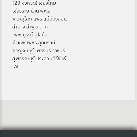
(20 จังหวัด) เชียงใหม่
เชียงราย น่าน พะเยา
พิษณุโลก แพร่ แม่ฮ่องสอน
ลำปาง ลำพูน ตาก
เพชรบูรณ์ สุโขทัย
กำแพงเพชร อุทัยธานี
กาญจนบุรี เพชรบุรี ราชบุรี
สุพรรณบุรี ประจวบคีรีขันธ์
เลย