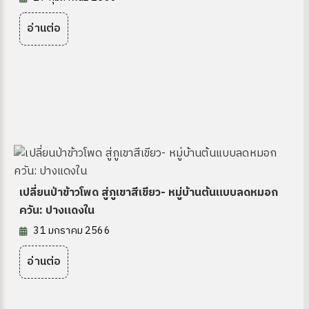
อ่านต่อ
ง
เปลี่ยนป่าข้าวโพด สู่ภูเขาสีเขียว- หมู่บ้านต้นแบบลดหมอก
ควัน: ปางแดงใน
31 มกราคม 2566
site
อ่านต่อ