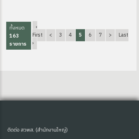
‹
ทั้งหมด
First
<
3
4
5
6
7
>
Last
163
›
รายการ
ุ่มบ้าน)
ติดต่อ สวพส. (สำนักงานใหญ่)