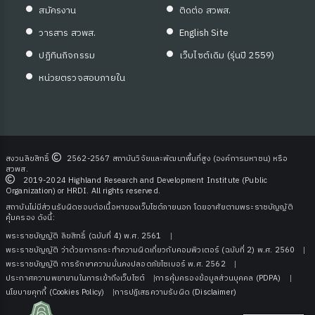
สมัครงาน
ติดต่อ สวพส.
วารสาร สวพส.
English Site
ปฏิทินกิจกรรม
เว็บไซต์เดิม (รุ่นปี 2559)
หน่วยตรวจสอบภายใน
สงวนลิขสิทธิ์
2562-2567 สถาบันวิจัยและพัฒนาพื้นที่สูง (องค์การมหาชน) หรือ
สวพส.
2019-2024 Highland Research and Development Institute (Public
Organization) or HRDI. All rights reserved.
สถาบันไม่มีส่วนรับผิดชอบต่อเนื้อหาของเว็บไซต์ภายนอก โดยอาศัยตามพระราชบัญญัติ
คุ้มครอง ดังนี้:
พระราชบัญญัติ ลิขสิทธิ์ (ฉบับที่ 4) พ.ศ. 2561
พระราชบัญญัติ ว่าด้วยการกระทําความผิดเกี่ยวกับคอมพิวเตอร์ (ฉบับที่ 2) พ.ศ. 2560
พระราชบัญญัติ การรักษาความมั่นคงปลอดภัยไซเบอร์ พ.ศ. 2562
ประกาศความพยายามในการเข้าถึงเว็บไซต์
การคุ้มครองข้อมูลส่วนบุคคล (PDPA)
นโยบายคุกกี้ (Cookies Policy)
การปฏิเสธความรับผิด (Disclaimer)