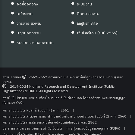
จัดซื้อจัดจ้าง
ระบบงาน
สมัครงาน
ติดต่อ สวพส.
วารสาร สวพส.
English Site
ปฏิทินกิจกรรม
เว็บไซต์เดิม (รุ่นปี 2559)
หน่วยตรวจสอบภายใน
สงวนลิขสิทธิ์
2562-2567 สถาบันวิจัยและพัฒนาพื้นที่สูง (องค์การมหาชน) หรือ
สวพส.
2019-2024 Highland Research and Development Institute (Public
Organization) or HRDI. All rights reserved.
สถาบันไม่มีส่วนรับผิดชอบต่อเนื้อหาของเว็บไซต์ภายนอก โดยอาศัยตามพระราชบัญญัติ
คุ้มครอง ดังนี้:
พระราชบัญญัติ ลิขสิทธิ์ (ฉบับที่ 4) พ.ศ. 2561
พระราชบัญญัติ ว่าด้วยการกระทําความผิดเกี่ยวกับคอมพิวเตอร์ (ฉบับที่ 2) พ.ศ. 2560
พระราชบัญญัติ การรักษาความมั่นคงปลอดภัยไซเบอร์ พ.ศ. 2562
ประกาศความพยายามในการเข้าถึงเว็บไซต์
การคุ้มครองข้อมูลส่วนบุคคล (PDPA)
นโยบายคุกกี้ (Cookies Policy)
การปฏิเสธความรับผิด (Disclaimer)