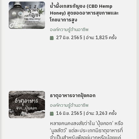
น้ำผึ้งเกสรกัญชง (CBD Hemp
Honey) สุดยอดอาหารสุขภาพและ
โภชนาการสูง
องค์ความรู้ด้านอาชีพ
27 มิ.ย. 2565 | อ่าน: 1,825 ครั้ง
ง
ธาตุอาหารจากปุ๋ยคอก
องค์ความรู้ด้านอาชีพ
site
16 มิ.ย. 2565 | อ่าน: 3,263 ครั้ง
หลายคนคงสงสัยว่าใน ‘ปุ๋ยคอก’ หรือ
‘มูลสัตว์’ แต่ละประเภทมีธาตุอาหารที่
จำเป็นสำหรับพืชอยู่มากหรือน้อยแค่