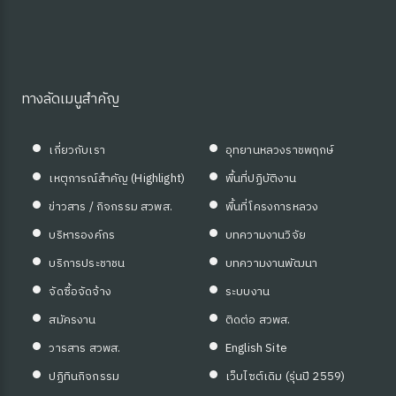
ทางลัดเมนูสำคัญ
เกี่ยวกับเรา
อุทยานหลวงราชพฤกษ์
เหตุการณ์สำคัญ (Highlight)
พื้นที่ปฏิบัติงาน
ข่าวสาร / กิจกรรม สวพส.
พื้นที่โครงการหลวง
บริหารองค์กร
บทความงานวิจัย
บริการประชาชน
บทความงานพัฒนา
จัดซื้อจัดจ้าง
ระบบงาน
สมัครงาน
ติดต่อ สวพส.
วารสาร สวพส.
English Site
ปฏิทินกิจกรรม
เว็บไซต์เดิม (รุ่นปี 2559)