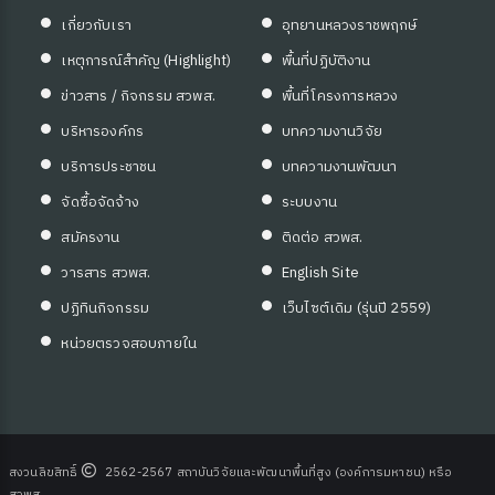
เกี่ยวกับเรา
อุทยานหลวงราชพฤกษ์
เหตุการณ์สำคัญ (Highlight)
พื้นที่ปฏิบัติงาน
ข่าวสาร / กิจกรรม สวพส.
พื้นที่โครงการหลวง
บริหารองค์กร
บทความงานวิจัย
บริการประชาชน
บทความงานพัฒนา
จัดซื้อจัดจ้าง
ระบบงาน
สมัครงาน
ติดต่อ สวพส.
วารสาร สวพส.
English Site
ปฏิทินกิจกรรม
เว็บไซต์เดิม (รุ่นปี 2559)
หน่วยตรวจสอบภายใน
สงวนลิขสิทธิ์
2562-2567 สถาบันวิจัยและพัฒนาพื้นที่สูง (องค์การมหาชน) หรือ