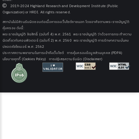
สวพส.
2019-2024 Highland Research and Development Institute (Public
Organization) or HRDI. All rights reserved.
สถาบันไม่มีส่วนรับผิดชอบต่อเนื้อหาของเว็บไซต์ภายนอก โดยอาศัยตามพระราชบัญญัติ
คุ้มครอง ดังนี้:
พระราชบัญญัติ ลิขสิทธิ์ (ฉบับที่ 4) พ.ศ. 2561
พระราชบัญญัติ ว่าด้วยการกระทําความ
ผิดเกี่ยวกับคอมพิวเตอร์ (ฉบับที่ 2) พ.ศ. 2560
พระราชบัญญัติ การรักษาความมั่นคง
ปลอดภัยไซเบอร์ พ.ศ. 2562
ประกาศความพยายามในการเข้าถึงเว็บไซต์
การคุ้มครองข้อมูลส่วนบุคคล (PDPA)
นโยบายคุกกี้ (Cookies Policy)
การปฏิเสธความรับผิด (Disclaimer)