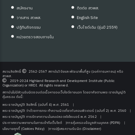
สมัครงาน
ติดต่อ สวพส.
วารสาร สวพส.
English Site
ปฏิทินกิจกรรม
เว็บไซต์เดิม (รุ่นปี 2559)
หน่วยตรวจสอบภายใน
สงวนลิขสิทธิ์
2562-2567 สถาบันวิจัยและพัฒนาพื้นที่สูง (องค์การมหาชน) หรือ
สวพส.
2019-2024 Highland Research and Development Institute (Public
Organization) or HRDI. All rights reserved.
สถาบันไม่มีส่วนรับผิดชอบต่อเนื้อหาของเว็บไซต์ภายนอก โดยอาศัยตามพระราชบัญญัติ
คุ้มครอง ดังนี้:
พระราชบัญญัติ ลิขสิทธิ์ (ฉบับที่ 4) พ.ศ. 2561
พระราชบัญญัติ ว่าด้วยการกระทําความผิดเกี่ยวกับคอมพิวเตอร์ (ฉบับที่ 2) พ.ศ. 2560
พระราชบัญญัติ การรักษาความมั่นคงปลอดภัยไซเบอร์ พ.ศ. 2562
ประกาศความพยายามในการเข้าถึงเว็บไซต์
การคุ้มครองข้อมูลส่วนบุคคล (PDPA)
นโยบายคุกกี้ (Cookies Policy)
การปฏิเสธความรับผิด (Disclaimer)