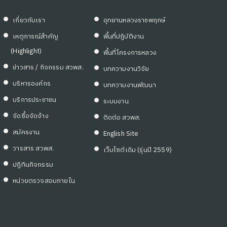
เกี่ยวกับเรา
อุทยานหลวงราชพฤกษ์
เหตุการณ์สำคัญ
พื้นที่ปฏิบัติงาน
(Highlight)
พื้นที่โครงการหลวง
ข่าวสาร / กิจกรรม สวพส.
บทความงานวิจัย
บริหารองค์กร
บทความงานพัฒนา
บริการประชาชน
ระบบงาน
จัดซื้อจัดจ้าง
ติดต่อ สวพส.
สมัครงาน
English Site
วารสาร สวพส.
เว็บไซต์เดิม (รุ่นปี 2559)
ปฏิทินกิจกรรม
หน่วยตรวจสอบภายใน