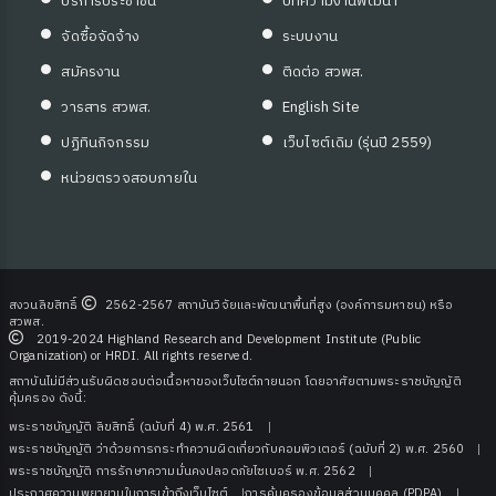
บริการประชาชน
บทความงานพัฒนา
ซต์ HKM
จัดซื้อจัดจ้าง
ระบบงาน
สมัครงาน
ติดต่อ สวพส.
วารสาร สวพส.
English Site
ปฏิทินกิจกรรม
เว็บไซต์เดิม (รุ่นปี 2559)
หน่วยตรวจสอบภายใน
ดความรู้
สงวนลิขสิทธิ์
2562-2567 สถาบันวิจัยและพัฒนาพื้นที่สูง (องค์การมหาชน) หรือ
สวพส.
2019-2024 Highland Research and Development Institute (Public
Organization) or HRDI. All rights reserved.
สถาบันไม่มีส่วนรับผิดชอบต่อเนื้อหาของเว็บไซต์ภายนอก โดยอาศัยตามพระราชบัญญัติ
คุ้มครอง ดังนี้:
พระราชบัญญัติ ลิขสิทธิ์ (ฉบับที่ 4) พ.ศ. 2561
พระราชบัญญัติ ว่าด้วยการกระทําความผิดเกี่ยวกับคอมพิวเตอร์ (ฉบับที่ 2) พ.ศ. 2560
พระราชบัญญัติ การรักษาความมั่นคงปลอดภัยไซเบอร์ พ.ศ. 2562
ประกาศความพยายามในการเข้าถึงเว็บไซต์
การคุ้มครองข้อมูลส่วนบุคคล (PDPA)