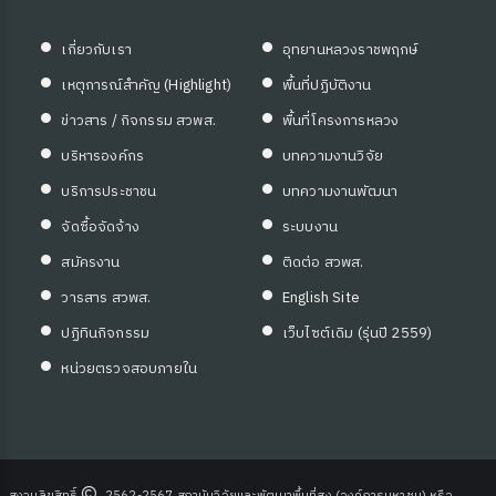
เกี่ยวกับเรา
อุทยานหลวงราชพฤกษ์
เหตุการณ์สำคัญ (Highlight)
พื้นที่ปฏิบัติงาน
ข่าวสาร / กิจกรรม สวพส.
พื้นที่โครงการหลวง
บริหารองค์กร
บทความงานวิจัย
บริการประชาชน
บทความงานพัฒนา
จัดซื้อจัดจ้าง
ระบบงาน
สมัครงาน
ติดต่อ สวพส.
วารสาร สวพส.
English Site
ปฏิทินกิจกรรม
เว็บไซต์เดิม (รุ่นปี 2559)
หน่วยตรวจสอบภายใน
สงวนลิขสิทธิ์
2562-2567 สถาบันวิจัยและพัฒนาพื้นที่สูง (องค์การมหาชน) หรือ