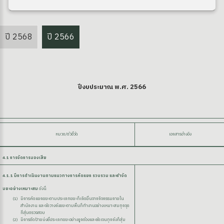
ปี 2568
ปี 2566
ปีงบประมาณ พ.ศ. 2566
หมวด/ตัวชี้วัด
เอกสารอ้างอิง
4.1 การจัดการของเสีย
4.1.1 มีการดำเนินงานตามแนวทางการคัดแยก รวบรวม และกำจัด
ขยะอย่างเหมาะสม
ดังนี้
มีการคัดแยกขยะตามประเภทขยะที่เกิดขึ้นจากกิจกรรมภายใน
สำนักงาน และจัดวางถังขยะตามพื้นที่ทำงานอย่างเหมาะสมทุกจุด
ที่สุ่มตรวจสอบ
มีการติดป้ายบ่งชี้ประเภทขยะอย่างถูกต้องและชัดเจนทุกถังที่สุ่ม