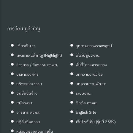
ซต์ HKM
ทางลัดเมนูสำคัญ
เกี่ยวกับเรา
อุทยานหลวงราชพฤกษ์
เหตุการณ์สำคัญ (Highlight)
พื้นที่ปฏิบัติงาน
ข่าวสาร / กิจกรรม สวพส.
พื้นที่โครงการหลวง
บริหารองค์กร
บทความงานวิจัย
ดความรู้
บริการประชาชน
บทความงานพัฒนา
จัดซื้อจัดจ้าง
ระบบงาน
สมัครงาน
ติดต่อ สวพส.
วารสาร สวพส.
English Site
ปฏิทินกิจกรรม
เว็บไซต์เดิม (รุ่นปี 2559)
หน่วยตรวจสอบภายใน