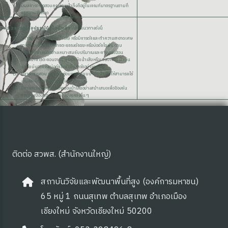
มีผลการตรวจสอบคุณภาพน้ำทิ้งที่อยู่ในเกณฑ์มาตรฐานตามที่
กฎหมายกำหนด
4.2.2 การดูแลอุปกรณ์บำบัดน้ำเสีย
โดยมีแนวทางดังนี้
มีการดูแลระบบบำบัดน้ำเสีย หรือมีการตักและทำความสะอาดเศษ
อาหารและไขมันออกจากตะแกรงดักขยะหรือบ่อดักไขมัน ตาม
ความถี่ที่กำหนดอย่างเหมาะสมกับปริมาณและการปนเปื้อน
มีการนำกากตะกอนจากระบบบำบัดน้ำเสียหรือเศษอาหาร น้ำมัน
และไขมันจากถัง/บ่อดักไขมันไปกำจัดอย่างถูกต้อง
มีการตรวจสอบ ปรับปรุงซ่อมแซมระบบบำบัดน้ำเสียให้สามารถใช้
งานและมีประสิทธิภาพอยู่เสมอ
มีการตรวจสอบการรั่วไหลของน้ำเสียอย่างสม่ำเสมอเพื่อป้องกัน
การปนเปื้อนของน้ำเสียไปยังแหล่งอื่น ๆ
ติดต่อ สวพส. (สำนักงานใหญ่)
สถาบันวิจัยและพัฒนาพื้นที่สูง (องค์การมหาชน)
65 หมู่ 1 ถนนสุเทพ ตำบลสุเทพ อำเภอเมือง
เชียงใหม่ จังหวัดเชียงใหม่ 50200