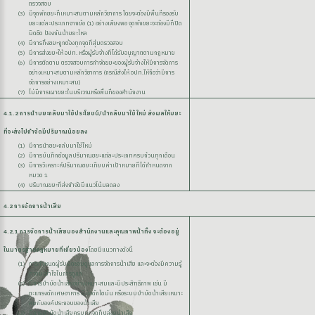
ตรวจสอบ
มีจุดพักขยะที่เหมาะสมตามหลักวิชาการ โดยจะต้องมีพื้นที่รองรับ
ขยะแต่ละประเภทจากข้อ (1) อย่างเพียงพอ จุดพักขยะจะต้องมีที่ปิด
มิดชิด ป้องกันน้ำขยะไหล
มีการทิ้งขยะถูกต้องทุกจุดที่สุ่มตรวจสอบ
มีการส่งขยะให้ อปท. หรือผู้รับจ้างที่ได้รับอนุญาตตามกฎหมาย
มีการติดตาม ตรวจสอบการกำจัดขยะของผู้รับจ้างให้มีการจัดการ
อย่างเหมาะสมตามหลักวิชาการ (กรณีส่งให้ อปท.ให้ถือว่ามีการ
จัดการอย่างเหมาะสม)
ไม่มีการเผาขยะในบริเวณหรือพื้นที่ของสำนักงาน
4.1.2 การนำขยะกลับมาใช้ประโยชน์/นำกลับมาใช้ใหม่ ส่งผลให้ขยะ
ที่จะส่งไปกำจัดมีปริมาณน้อยลง
มีการนำขยะกลับมาใช้ใหม่
มีการบันทึกข้อมูลปริมาณขยะแต่ละประเภทครบถ้วนทุกเดือน
ง
มีการวิเคราะห์ปริมาณขยะเทียบค่าเป้าหมายที่ได้กำหนดจาก
หมวด 1
ปริมาณขยะที่ส่งกำจัดมีแนวโน้มลดลง
4.2 การจัดการน้ำเสีย
4.2.1 การจัดการน้ำเสียของสำนักงานและคุณภาพน้ำทิ้ง จะต้องอยู่
site
ในมาตรฐานกฎหมายที่เกี่ยวข้อง
โดยมีแนวทางดังนี้
การกำหนดผู้รับผิดชอบดูแลการจัดการน้ำเสีย และจะต้องมีความรู้
ความเข้าใจในการดูแล
มีการบำบัดน้ำเสียอย่างเหมาะสมและมีประสิทธิภาพ เช่น มี
ตะแกรงดักเศษอาหาร มีบ่อดักไขมัน หรือระบบบำบัดน้ำเสียเหมาะ
สมกับองค์ประกอบของน้ำเสีย
มีการบำบัดน้ำเสียครบทุกจุดที่ปล่อยน้ำเสีย