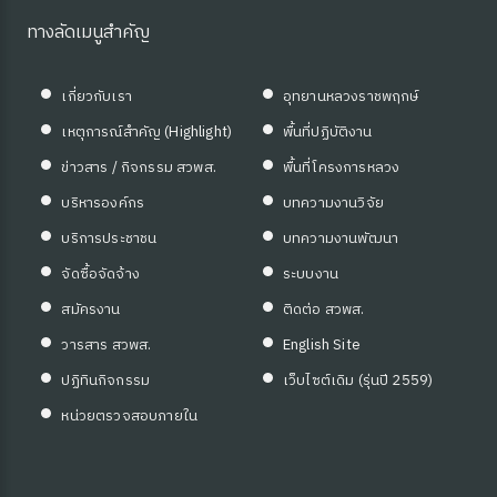
ทางลัดเมนูสำคัญ
เกี่ยวกับเรา
อุทยานหลวงราชพฤกษ์
เหตุการณ์สำคัญ (Highlight)
พื้นที่ปฏิบัติงาน
ข่าวสาร / กิจกรรม สวพส.
พื้นที่โครงการหลวง
บริหารองค์กร
บทความงานวิจัย
ุ่มบ้าน)
บริการประชาชน
บทความงานพัฒนา
จัดซื้อจัดจ้าง
ระบบงาน
สมัครงาน
ติดต่อ สวพส.
วารสาร สวพส.
English Site
ปฏิทินกิจกรรม
เว็บไซต์เดิม (รุ่นปี 2559)
หน่วยตรวจสอบภายใน