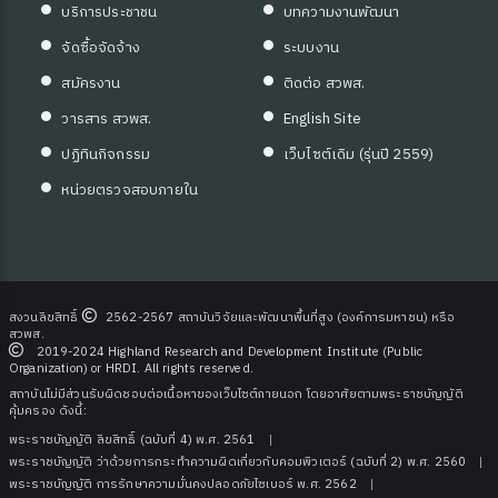
บริการประชาชน
บทความงานพัฒนา
จัดซื้อจัดจ้าง
ระบบงาน
สมัครงาน
ติดต่อ สวพส.
วารสาร สวพส.
English Site
ปฏิทินกิจกรรม
เว็บไซต์เดิม (รุ่นปี 2559)
หน่วยตรวจสอบภายใน
ุ่มบ้าน)
สงวนลิขสิทธิ์
2562-2567 สถาบันวิจัยและพัฒนาพื้นที่สูง (องค์การมหาชน) หรือ
สวพส.
2019-2024 Highland Research and Development Institute (Public
Organization) or HRDI. All rights reserved.
สถาบันไม่มีส่วนรับผิดชอบต่อเนื้อหาของเว็บไซต์ภายนอก โดยอาศัยตามพระราชบัญญัติ
คุ้มครอง ดังนี้:
พระราชบัญญัติ ลิขสิทธิ์ (ฉบับที่ 4) พ.ศ. 2561
พระราชบัญญัติ ว่าด้วยการกระทําความผิดเกี่ยวกับคอมพิวเตอร์ (ฉบับที่ 2) พ.ศ. 2560
พระราชบัญญัติ การรักษาความมั่นคงปลอดภัยไซเบอร์ พ.ศ. 2562