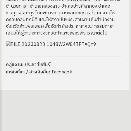
อำนวยการฯ อำเภอคลองลาน อำเภอปางศิลาทอง อำเภอ
ขาณุวรลักษบุรี โดยพิจารณาจากขอบเขตการดำเนินงานให้
ครอบคลุมทุกมิติ และให้สถาบันฯประสานงานกับสำนักงาน
จังหวัดกำแพงเพชรเพื่อจัดทำร่างประกาศคณะกรรมการฯ
เสนอให้ผู้ว่าราชการจังหวัดกำแพงเพชรพิจารณาต่อไป
กลุ่มงาน:
ประชาสัมพันธ์
ง
แหล่งที่มา / อ้างอิงอื่น:
Facebook
site