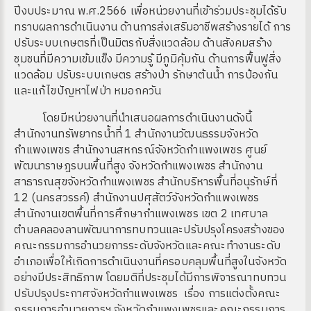
ปีงบประมาณ พ.ศ.2566 เพื่อหน่วยงานที่เข้าร่วมประชุมได้รับ
ทราบผลการดำเนินงาน ด้านการส่งเสริมอาชีพสร้างรายได้ การ
ปรับระบบเกษตรที่เป็นมิตรกับสิ่งแวดล้อม ด้านสังคมสร้าง
ชุมชนที่มีความเข้มแข็ง มีความรู้ มีภูมิคุ้มกัน ด้านการฟื้นฟูสิ่ง
แวดล้อม ปรับระบบเกษตร สร้างป่า รักษาต้นน้ำ การป้องกัน
และแก้ไขปัญหาไฟป่า หมอกควัน
โดยมีหน่วยงานที่นำเสนอผลการดำเนินงานดังนี้
สำนักงานทรัพยากรน้ำที่ 1 สำนักงานวัฒนธรรมจังหวัด
กำแพงเพชร สำนักงานสหกรณ์จังหวัดกำแพงเพชร ศูนย์
พัฒนาราษฎรบนพื้นที่สูง จังหวัดกำแพงเพชร สำนักงาน
สาธารณสุขจังหวัดกำแพงเพชร สำนักบริหารพื้นที่อนุรักษ์ที่
12 (นครสวรรค์) สำนักงานปศุสัตว์จังหวัดกำแพงเพชร
สำนักงานเขตพื้นที่การศึกษากำแพงเพชร เขต 2 เทศบาล
ตำบลคลองลานพัฒนาการทบทวนและปรับปรุงโครงสร้างของ
คณะกรรมการอำนวยการระดับจังหวัดและคณะทำงานระดับ
อำเภอเพื่อให้เกิดการดำเนินงานที่ครอบคลุมพื้นที่สูงในจังหวัด
อย่างมีประสิทธิภาพ โดยมติที่ประชุมได้มีการพิจารณาทบทวน
ปรับปรุงประกาศจังหวัดกำแพงเพชร เรื่อง การแต่งตั้งคณะ
กรรมการอำนวยการฯ จังหวัดกำแพงเพชรและคณะกรรมการ